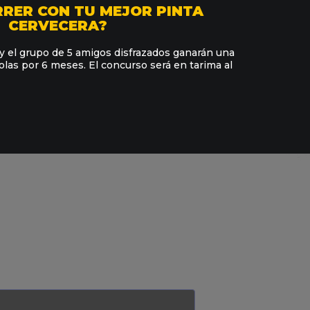
RRER CON TU MEJOR PINTA
CERVECERA?
 y el grupo de 5 amigos disfrazados ganarán una
las por 6 meses. El concurso será en tarima al
ES