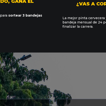
IDO, GANA EL
¿VAS A CO
 para
sortear 3 bandejas
La mejor pinta cervecera
bandeja mensual de 24 po
finalizar la carrera.
ITS DISPONIBL