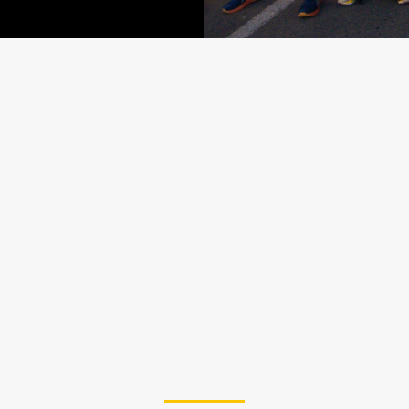
 DICIEMBRE 2026 | 5:00 
PLAZOLETA DEL CAM
un guerrero, brinda como
celebra como una leyenda