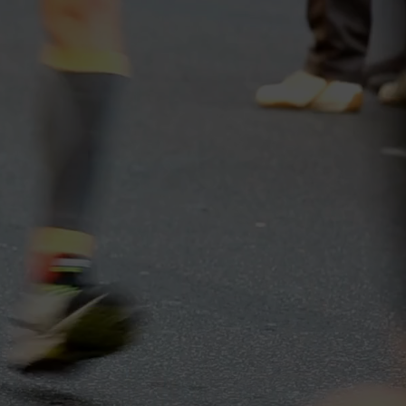
RADAS SE
ARA CORRER... Y
a y pura diversión.