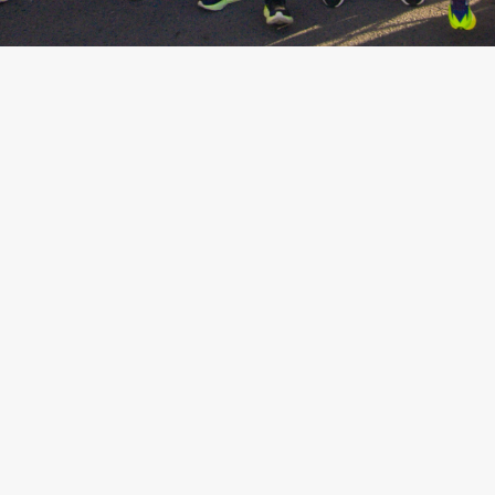
P. M.
 un campeón,
.