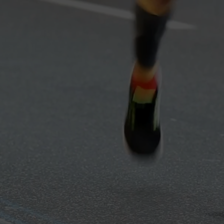
¡DOSQUEB
PREPARA P
BRINDAR!
5K de sudor, pol