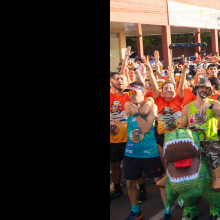
NDE?
a
seguirla pasando